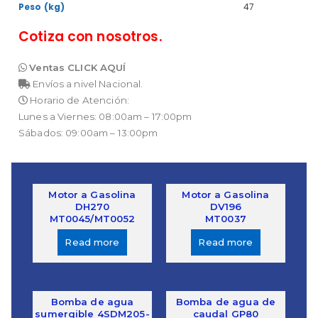
Peso (kg)
47
Cotiza con nosotros.
Ventas CLICK AQUÍ
Envíos a nivel Nacional.
Horario de Atención:
Lunes a Viernes: 08:00am – 17:00pm
Sábados: 09:00am – 13:00pm
Motor a Gasolina
Motor a Gasolina
DH270
DV196
MT0045/MT0052
MT0037
Read more
Read more
Bomba de agua
Bomba de agua de
sumergible 4SDM205-
caudal GP80