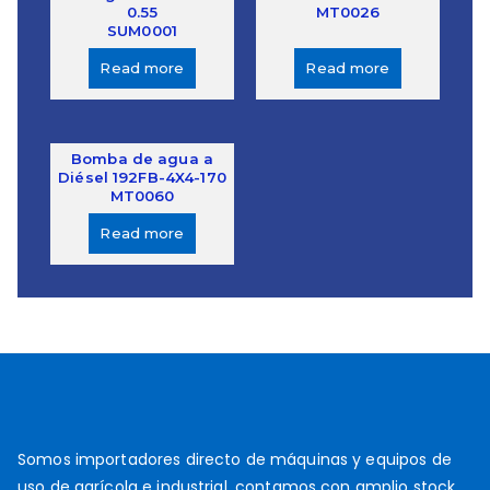
0.55
MT0026
SUM0001
Read more
Read more
Bomba de agua a
Diésel 192FB-4X4-170
MT0060
Read more
Somos importadores directo de máquinas y equipos de
uso de agrícola e industrial, contamos con amplio stock