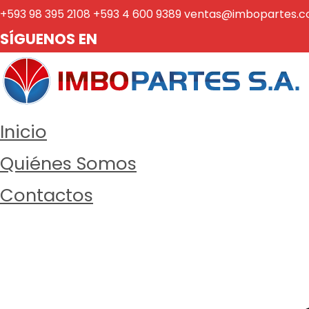
Saltar
+593 98 395 2108
+593 4 600 9389
ventas@imbopartes.
al
SÍGUENOS EN
contenido
Imbopartes
Equipos y repuestos de uso agrícola
Inicio
Quiénes Somos
Contactos