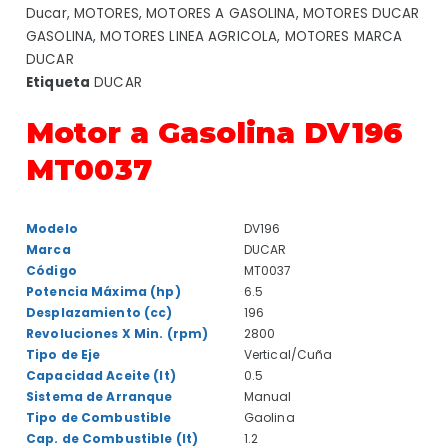
Ducar
,
MOTORES
,
MOTORES A GASOLINA
,
MOTORES DUCAR
GASOLINA
,
MOTORES LINEA AGRICOLA
,
MOTORES MARCA
DUCAR
Etiqueta
DUCAR
Motor a Gasolina DV196
MT0037
Modelo
DV196
Marca
DUCAR
Código
MT0037
Potencia Máxima (hp)
6.5
Desplazamiento (cc)
196
Revoluciones X Min. (rpm)
2800
Tipo de Eje
Vertical/Cuña
Capacidad Aceite (lt)
0.5
Sistema de Arranque
Manual
Tipo de Combustible
Gaolina
Cap. de Combustible (lt)
1.2