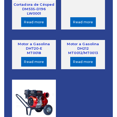
Cortadora de Césped
DM53S-D196
LW0001
Read more
Read more
Motor a Gasolina
Motor a Gasolina
DH720-E
DH212
MT0018
MT0012/MT0013
Read more
Read more