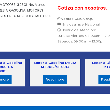
 MOTORES GASOLINA
,
Marca
Cotiza con nosotros.
ES A GASOLINA
,
MOTORES
RES LINEA AGRICOLA
,
MOTORES
Ventas CLICK AQUÍ
Envíos a nivel Nacional.
Horario de Atención:
Lunes a Viernes: 08:00am – 17
Sábados: 09:00am – 13:00pm
a a Gasolina
Motor a Gasolina DH212
Motor a D
800H-A
MT0012/MT0013
MT
001
 more
Read more
Read