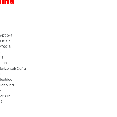
lina
DH720-E
DUCAR
MT0018
25
713
3600
Horizontal/Cuña
1.5
Eléctrico
Gasolina
–
Por Aire
47