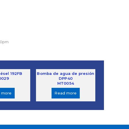
:00pm
iésel 192FB
Bomba de agua de presión
0029
DPP40
MT0054
 more
Read more