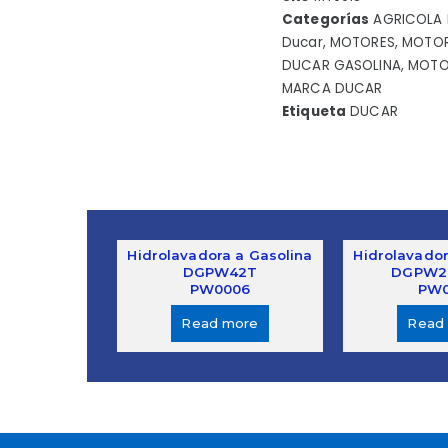
Categorías
AGRICOLA
Ducar
,
MOTORES
,
MOTOR
DUCAR GASOLINA
,
MOTO
MARCA DUCAR
Etiqueta
DUCAR
Hidrolavadora a Gasolina
Hidrolavador
DGPW42T
DGPW2
PW0006
PW0
Read more
Read