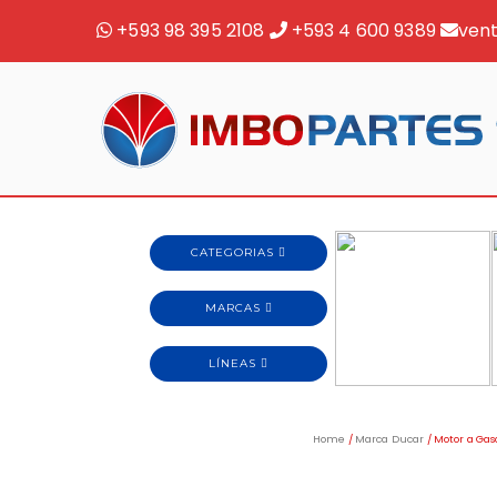
+593 98 395 2108
+593 4 600 9389
ven
Home
/
Marca Ducar
/ Motor a Ga