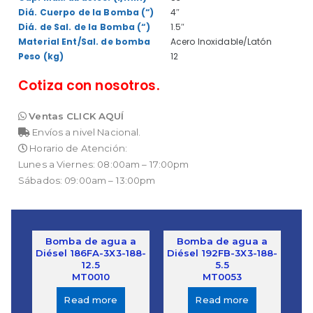
Diá. Cuerpo de la Bomba (“)
4″
Diá. de Sal. de la Bomba (“)
1.5″
Material Ent/Sal. de bomba
Acero Inoxidable/Latón
Peso (kg)
12
Cotiza con nosotros.
Ventas CLICK AQUÍ
Envíos a nivel Nacional.
Horario de Atención:
Lunes a Viernes: 08:00am – 17:00pm
Sábados: 09:00am – 13:00pm
Bomba de agua a
Bomba de agua a
Diésel 186FA-3X3-188-
Diésel 192FB-3X3-188-
12.5
5.5
MT0010
MT0053
Read more
Read more