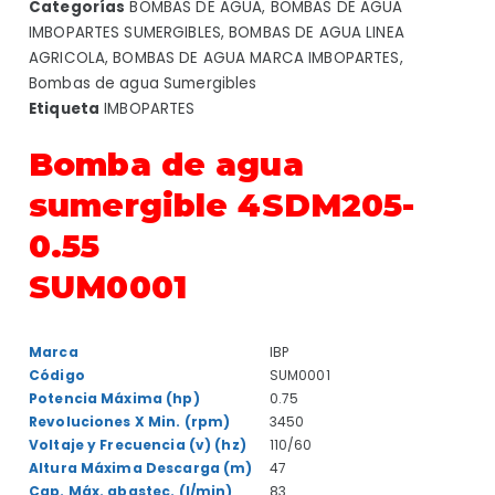
Categorías
BOMBAS DE AGUA
,
BOMBAS DE AGUA
IMBOPARTES SUMERGIBLES
,
BOMBAS DE AGUA LINEA
AGRICOLA
,
BOMBAS DE AGUA MARCA IMBOPARTES
,
Bombas de agua Sumergibles
Etiqueta
IMBOPARTES
Bomba de agua
sumergible 4SDM205-
0.55
SUM0001
Marca
IBP
Código
SUM0001
Potencia Máxima (hp)
0.75
Revoluciones X Min. (rpm)
3450
Voltaje y Frecuencia (v) (hz)
110/60
Altura Máxima Descarga (m)
47
Cap. Máx. abastec. (l/min)
83