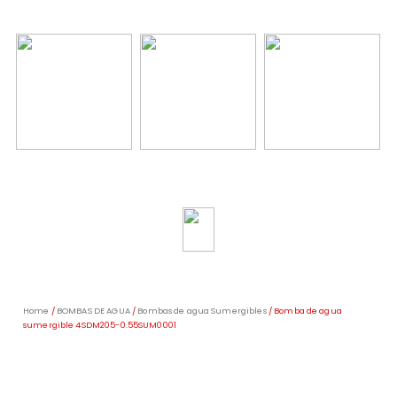
Home
/
BOMBAS DE AGUA
/
Bombas de agua Sumergibles
/ Bomba de agua
sumergible 4SDM205-0.55SUM0001