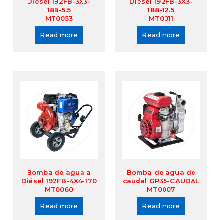
Diésel 192FB-3X3-
Diésel 192FB-3X3-
188-5.5
188-12.5
MT0053
MT0011
Read more
Read more
Bomba de agua a
Bomba de agua de
Diésel 192FB-4X4-170
caudal GP35-CAUDAL
MT0060
MT0007
Read more
Read more