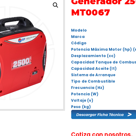
Generador 25
MT0067
Modelo
Marca
Código
Potencia Máxima Motor (hp) 
Desplazamiento (cc)
Capacidad Tanque de Combusti
Capacidad Aceite (lt)
Sistema de Arranque
Tipo de Combustible
Frecuencia (Hz)
Potencia (W)
Voltaje (v)
Peso (kg)
Cotiza con nosotros.