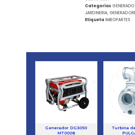
Categorías
GENERADO
JARDINERIA
,
GENERADORE
Etiqueta
IMBOPARTES
Generador DG3050
Turbina d
MT0008
PULG