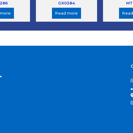
286
GX0384
MT
 more
Read more
Read