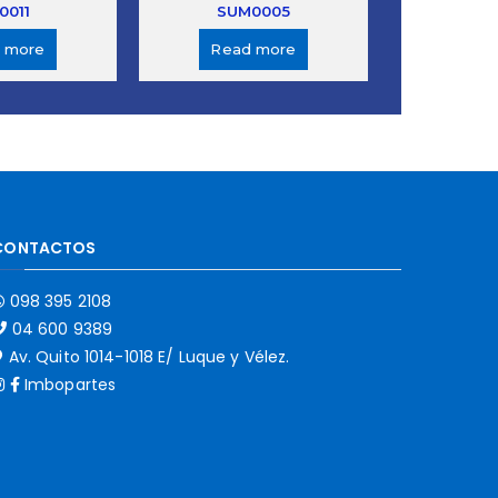
0011
SUM0005
 more
Read more
CONTACTOS
098 395 2108
04 600 9389
Av. Quito 1014-1018 E/ Luque y Vélez.
Imbopartes