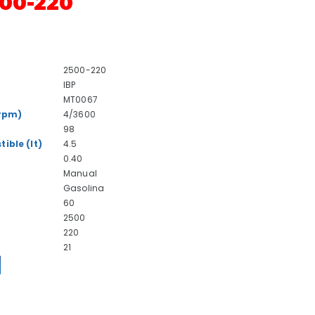
00-220
2500-220
IBP
MT0067
(rpm)
4/3600
98
ble (lt)
4.5
0.40
Manual
Gasolina
60
2500
220
21