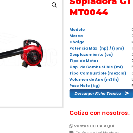
Sopladora G
MT0044
Modelo
Marca
Código
Potencia Máx. (hp) / (rpm)
Desplazamiento (cc)
Tipo de Motor
Cap. de Combustible (ml)
Tipo Combustible (mezcla)
Volumen de Aire (m3/h)
Peso Neto (kg)
Cotiza con nosotros.
Ventas CLICK AQUÍ
Envíos a nivel Nacional.