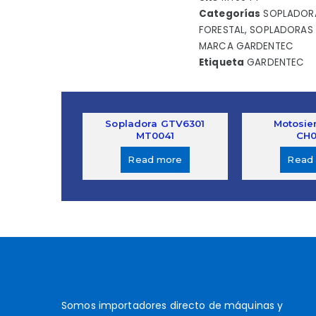
Categorías
SOPLADOR
FORESTAL
,
SOPLADORAS L
MARCA GARDENTEC
Etiqueta
GARDENTEC
Sopladora GTV6301
Motosie
MT0041
CH0
Read more
Read
Somos importadores directo de máquinas y