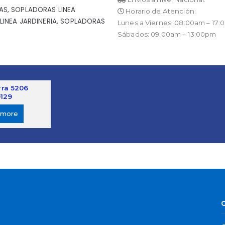
AS
,
SOPLADORAS LINEA
Horario de Atención:
INEA JARDINERIA
,
SOPLADORAS
Lunes a Viernes: 08:00am – 17
Sábados: 09:00am – 13:00pm
rra 5206
129
 more