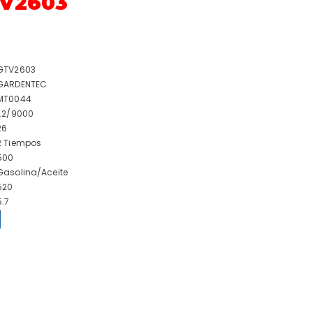
TV2603
GTV2603
GARDENTEC
MT0044
1.2/9000
26
2 Tiempos
500
Gasolina/Aceite
520
5.7