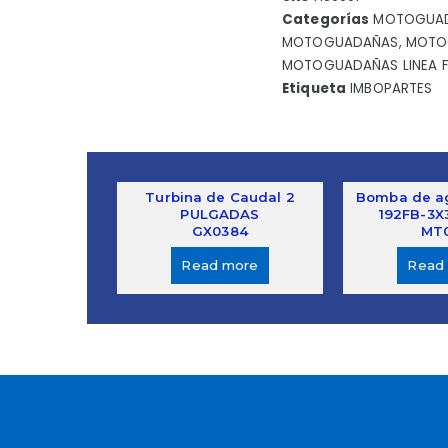
Categorías
MOTOGUAD
MOTOGUADAÑAS
,
MOTO
MOTOGUADAÑAS LINEA 
Etiqueta
IMBOPARTES
Turbina de Caudal 2
Bomba de ag
PULGADAS
192FB-3X3
GX0384
MT0
Read more
Read