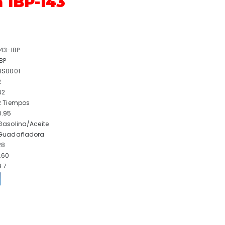
 IBP-143
143-IBP
IBP
HS0001
2
42
2 Tiempos
0.95
Gasolina/Aceite
Guadañadora
28
1.60
9.7