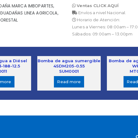
Ventas CLICK AQUÍ
AÑA MARCA IMBOPARTES
,
Envíos a nivel Nacional.
GUADAÑAS LINEA AGRICOLA
,
Horario de Atención:
FORESTAL
Lunes a Viernes: 08:00am – 17
Sábados: 09:00am – 13:00pm
ua a Diésel
Bomba de agua sumergible
Bomba de ag
-188-12.5
4SDM205-0.55
W
011
SUM0001
MT
 more
Read more
Read