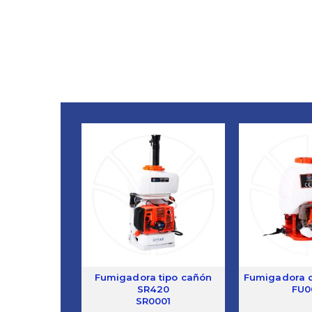
Fumigadora tipo cañón
Fumigadora de
SR420
FU0
SR0001