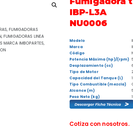
Fumigadora t
IBP-L3A
NU0006
RAS
,
FUMIGADORAS
N
,
FUMIGADORAS LINEA
Modelo
S MARCA IMBOPARTES
,
Marca
ÑON
Código
Potencia Máxima (hp)/(rpm)
Desplazamiento (cc)
Tipo de Motor
Capacidad del Tanque (L)
Tipo Combustible (mezcla)
Alcance (m)
Peso Neto (kg)
1
Cotiza con nosotros.