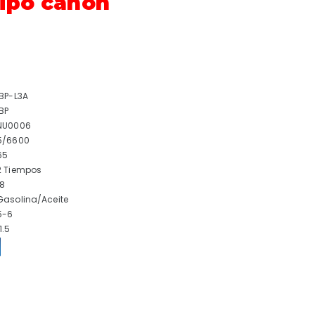
ipo cañón
IBP-L3A
IBP
NU0006
5/6600
65
2 Tiempos
18
Gasolina/Aceite
5-6
1.5