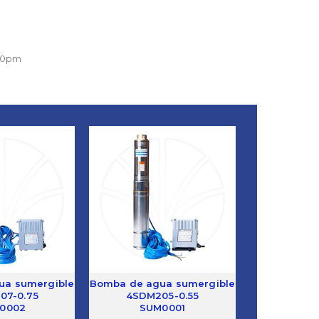
:00pm
ua sumergible
Bomba de agua sumergible
07-0.75
4SDM205-0.55
0002
SUM0001