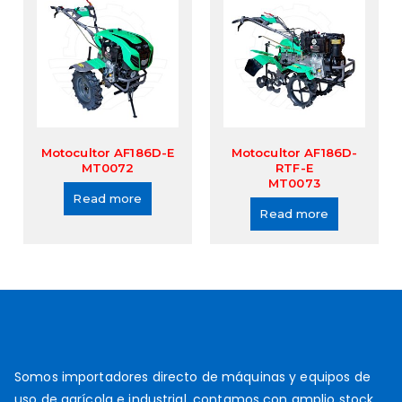
Motocultor AF186D-E
Motocultor AF186D-
MT0072
RTF-E
MT0073
Read more
Read more
Somos importadores directo de máquinas y equipos de
uso de agrícola e industrial, contamos con amplio stock