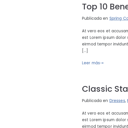
r
e
1
Top 10 Bene
t
l
9
s
j
P
P
Publicada en
Spring Co
u
o
u
n
At vero eos et accusam
r
b
i
est Lorem ipsum dolor 
i
l
o
eirmod tempor invidunt
m
i
2
[…]
b
c
1
o
a
Leer más
,
p
d
2
a
o
0
r
e
1
Classic Sta
t
l
9
s
j
P
P
Publicada en
Dresses
,
u
o
u
n
At vero eos et accusam
r
b
i
est Lorem ipsum dolor 
i
l
o
eirmod tempor invidunt