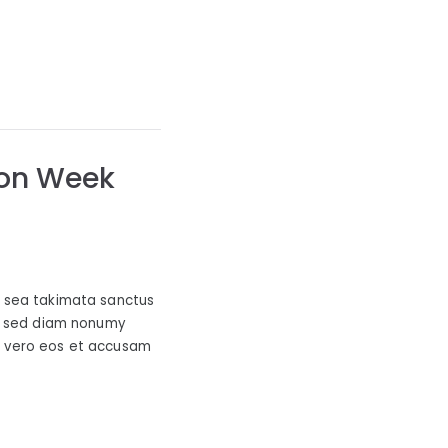
ion Week
o sea takimata sanctus
r, sed diam nonumy
t vero eos et accusam