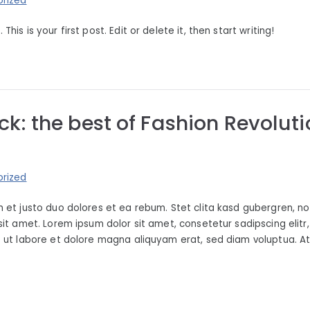
rized
is is your first post. Edit or delete it, then start writing!
ck: the best of Fashion Revolut
rized
 et justo duo dolores et ea rebum. Stet clita kasd gubergren, n
sit amet. Lorem ipsum dolor sit amet, consetetur sadipscing elit
 ut labore et dolore magna aliquyam erat, sed diam voluptua. A