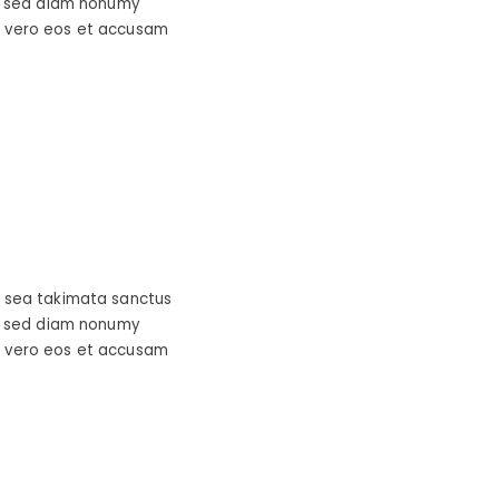
r, sed diam nonumy
t vero eos et accusam
o sea takimata sanctus
r, sed diam nonumy
t vero eos et accusam