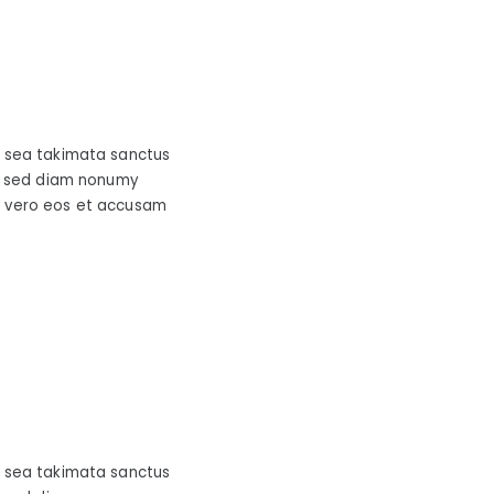
o sea takimata sanctus
r, sed diam nonumy
t vero eos et accusam
o sea takimata sanctus