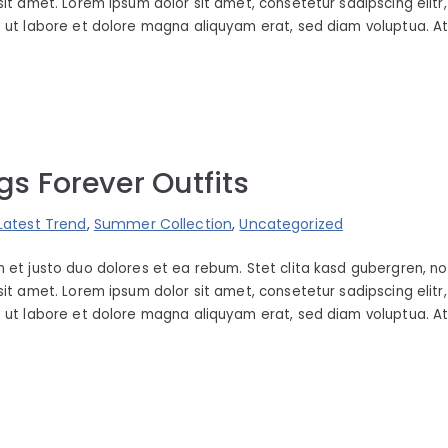
sit amet. Lorem ipsum dolor sit amet, consetetur sadipscing elit
 ut labore et dolore magna aliquyam erat, sed diam voluptua. A
s Forever Outfits
Latest Trend
,
Summer Collection
,
Uncategorized
 et justo duo dolores et ea rebum. Stet clita kasd gubergren, n
sit amet. Lorem ipsum dolor sit amet, consetetur sadipscing elit
 ut labore et dolore magna aliquyam erat, sed diam voluptua. A