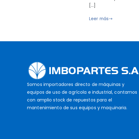
m
i
2
[…]
b
c
1
o
a
Leer más
,
p
d
2
a
o
0
r
e
1
t
l
9
s
j
u
n
i
Somos importadores directo de máquinas y
o
equipos de uso de agrícola e industrial, contamos
2
con amplio stock de repuestos para el
1
mantenimiento de sus equipos y maquinaria.
,
2
0
1