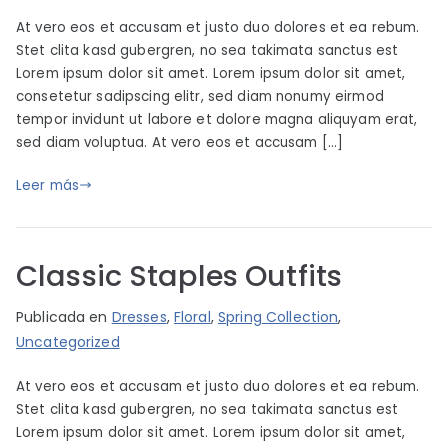
r
b
At vero eos et accusam et justo duo dolores et ea rebum.
i
l
Stet clita kasd gubergren, no sea takimata sanctus est
m
i
Lorem ipsum dolor sit amet. Lorem ipsum dolor sit amet,
b
c
consetetur sadipscing elitr, sed diam nonumy eirmod
o
a
tempor invidunt ut labore et dolore magna aliquyam erat,
p
d
sed diam voluptua. At vero eos et accusam […]
a
o
r
e
Leer más
t
l
s
j
u
Classic Staples Outfits
n
i
P
P
Publicada en
Dresses
,
Floral
,
Spring Collection
,
o
o
u
Uncategorized
2
r
b
1
At vero eos et accusam et justo duo dolores et ea rebum.
i
l
,
Stet clita kasd gubergren, no sea takimata sanctus est
m
i
2
Lorem ipsum dolor sit amet. Lorem ipsum dolor sit amet,
b
c