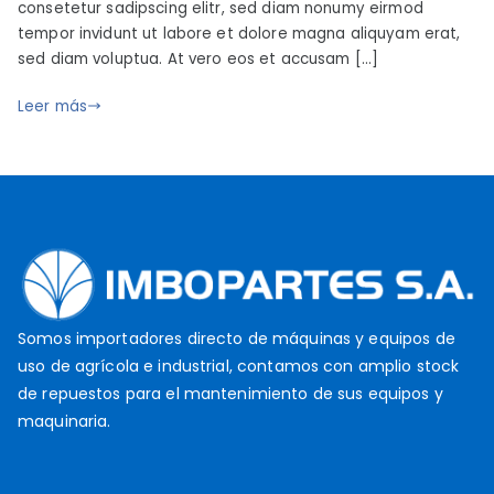
consetetur sadipscing elitr, sed diam nonumy eirmod
0
o
a
tempor invidunt ut labore et dolore magna aliquyam erat,
1
p
d
sed diam voluptua. At vero eos et accusam […]
9
a
o
r
e
Leer más
t
l
s
j
u
n
i
o
2
1
Somos importadores directo de máquinas y equipos de
,
uso de agrícola e industrial, contamos con amplio stock
2
de repuestos para el mantenimiento de sus equipos y
0
maquinaria.
1
9