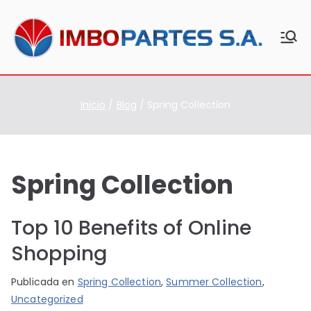
Saltar
al
contenido
Imbo
Equipo
s y
part
repues
es
tos de
Inicio
Blog
Spring Collection
uso
agríco
la
Spring Collection
Top 10 Benefits of Online
Shopping
P
P
Publicada en
Spring Collection
,
Summer Collection
,
o
u
Uncategorized