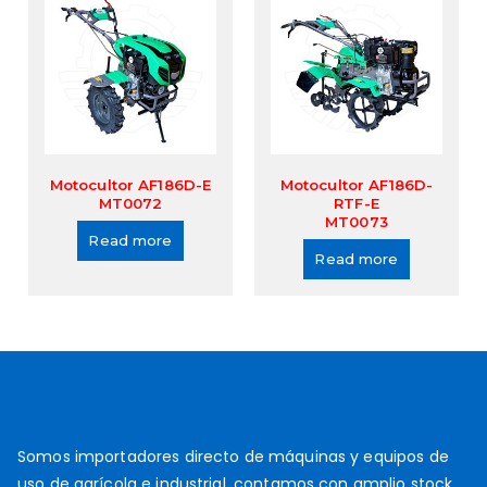
Motocultor AF186D-E
Motocultor AF186D-
MT0072
RTF-E
MT0073
Read more
Read more
Somos importadores directo de máquinas y equipos de
uso de agrícola e industrial, contamos con amplio stock