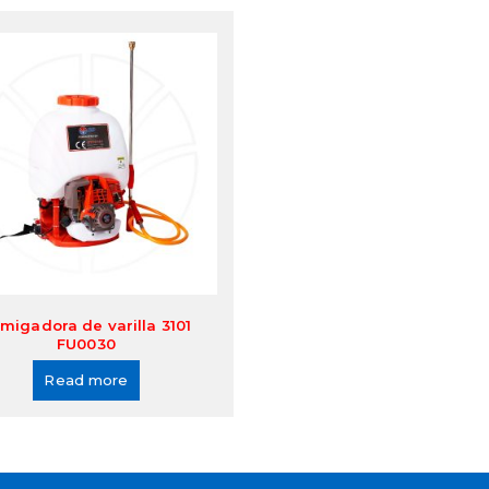
migadora de varilla 3101
FU0030
Read more