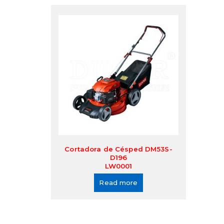
Cortadora de Césped DM53S-
D196
LW0001
Read more