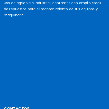
uso de agrícola e industrial, contamos con amplio stock
2
de repuestos para el mantenimiento de sus equipos y
0
maquinaria.
1
9
CONTACTOS