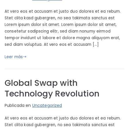
o
u
At vero eos et accusam et justo duo dolores et ea rebum.
r
b
Stet clita kasd gubergren, no sea takimata sanctus est
i
l
Lorem ipsum dolor sit amet. Lorem ipsum dolor sit amet,
m
i
consetetur sadipscing elitr, sed diam nonumy eirmod
b
c
tempor invidunt ut labore et dolore magna aliquyam erat,
o
a
sed diam voluptua. At vero eos et accusam […]
p
d
a
o
Leer más
r
e
t
l
s
j
Global Swap with
u
Technology Revolution
n
i
P
P
Publicada en
Uncategorized
o
o
u
2
At vero eos et accusam et justo duo dolores et ea rebum.
r
b
5
Stet clita kasd gubergren, no sea takimata sanctus est
i
l
,