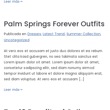
a
o
Leer más
9
r
e
t
l
s
j
Palm Springs Forever Outfits
u
n
P
P
Publicada en
Dresses
,
Latest Trend
,
Summer Collection
,
i
o
u
Uncategorized
o
r
b
2
At vero eos et accusam et justo duo dolores et ea rebum.
i
l
5
Stet clita kasd gubergren, no sea takimata sanctus est
m
i
,
Lorem ipsum dolor sit amet. Lorem ipsum dolor sit amet,
b
c
consetetur sadipscing elitr, sed diam nonumy eirmod
2
o
a
tempor invidunt ut labore et dolore magna aliquyam erat,
0
p
d
sed diam voluptua. At vero eos et accusam […]
1
a
o
9
r
e
Leer más
t
l
s
j
u