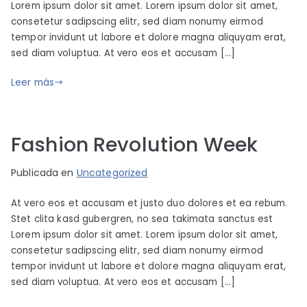
Lorem ipsum dolor sit amet. Lorem ipsum dolor sit amet,
m
i
2
consetetur sadipscing elitr, sed diam nonumy eirmod
b
c
0
tempor invidunt ut labore et dolore magna aliquyam erat,
o
a
1
sed diam voluptua. At vero eos et accusam […]
p
d
9
a
o
Leer más
r
e
t
l
s
j
Fashion Revolution Week
u
n
P
P
Publicada en
Uncategorized
i
o
u
o
At vero eos et accusam et justo duo dolores et ea rebum.
r
b
2
Stet clita kasd gubergren, no sea takimata sanctus est
i
l
5
Lorem ipsum dolor sit amet. Lorem ipsum dolor sit amet,
m
i
consetetur sadipscing elitr, sed diam nonumy eirmod
,
b
c
tempor invidunt ut labore et dolore magna aliquyam erat,
2
o
a
sed diam voluptua. At vero eos et accusam […]
0
p
d
1