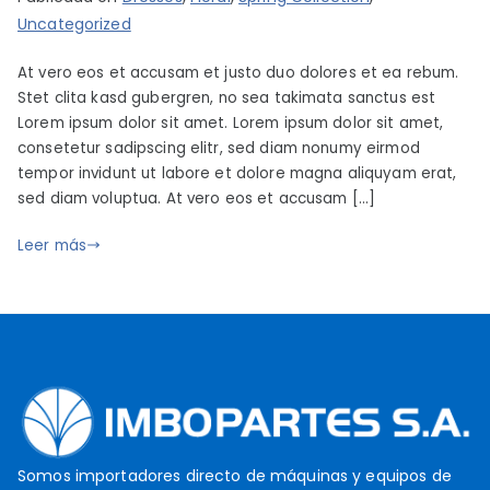
o
o
u
Uncategorized
2
r
b
1
At vero eos et accusam et justo duo dolores et ea rebum.
i
l
,
Stet clita kasd gubergren, no sea takimata sanctus est
m
i
2
Lorem ipsum dolor sit amet. Lorem ipsum dolor sit amet,
b
c
consetetur sadipscing elitr, sed diam nonumy eirmod
0
o
a
tempor invidunt ut labore et dolore magna aliquyam erat,
1
p
d
sed diam voluptua. At vero eos et accusam […]
9
a
o
r
e
Leer más
t
l
s
j
u
n
i
o
2
1
Somos importadores directo de máquinas y equipos de
,