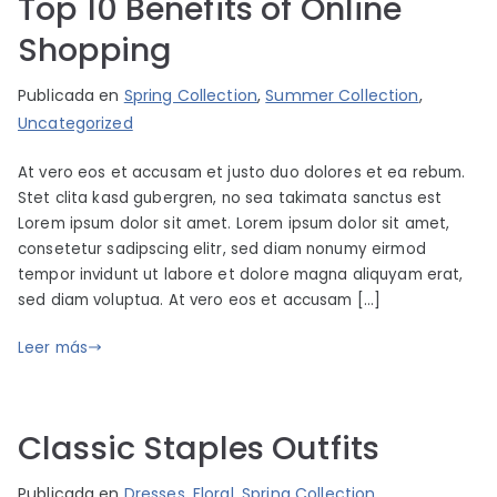
Top 10 Benefits of Online
n
Shopping
i
o
P
P
Publicada en
Spring Collection
,
Summer Collection
,
2
o
u
Uncategorized
1
r
b
,
At vero eos et accusam et justo duo dolores et ea rebum.
i
l
2
Stet clita kasd gubergren, no sea takimata sanctus est
m
i
0
Lorem ipsum dolor sit amet. Lorem ipsum dolor sit amet,
b
c
1
consetetur sadipscing elitr, sed diam nonumy eirmod
o
a
9
tempor invidunt ut labore et dolore magna aliquyam erat,
p
d
sed diam voluptua. At vero eos et accusam […]
a
o
r
e
Leer más
t
l
s
j
u
Classic Staples Outfits
n
i
P
P
Publicada en
Dresses
,
Floral
,
Spring Collection
,