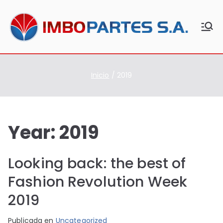
Saltar
al
contenido
Imbo
Equipo
s y
part
repues
es
tos de
Inicio
2019
uso
agríco
la
Year:
2019
Looking back: the best of
Fashion Revolution Week
2019
P
P
Publicada en
Uncategorized